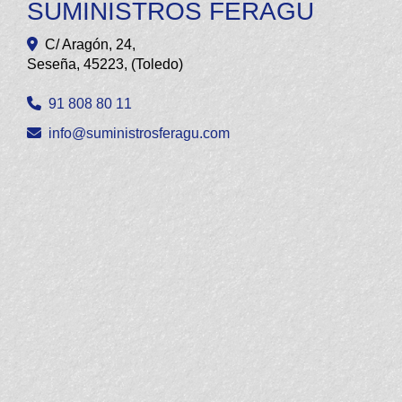
SUMINISTROS FERAGU
C/ Aragón, 24,
Seseña
,
45223
,
(Toledo)
91 808 80 11
info
suministrosferagu.com