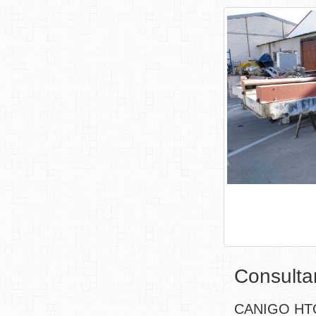
C
Consultar
CANIGO HT