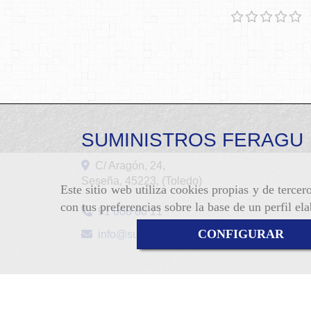
SUMINISTROS FERAGU
C/ Aragón, 24,
Seseña
,
45223
,
(Toledo)
Este sitio web utiliza cookies propias y de terce
con tus preferencias sobre la base de un perfil el
91 808 80 11
CONFIGURAR
info
suministrosferagu.com