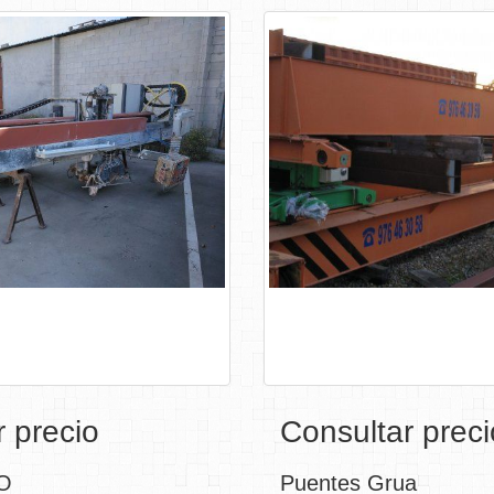
ANIGO HTO
Puentes G
 precio
Consultar preci
O
Puentes Grua