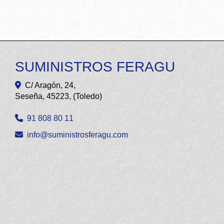
SUMINISTROS FERAGU
C/ Aragón, 24,
Seseña
,
45223
,
(Toledo)
91 808 80 11
info
suministrosferagu.com